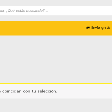
queda
uctos
🚛 ¡Envío gratis 
coincidan con tu selección.