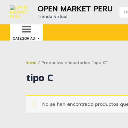
Ir
OPEN MARKET PERU
Bús
al
de
Tienda virtual
contenido
prod
CATEGORÍAS
Inicio
/ Productos etiquetados “tipo C”
tipo C
No se han encontrado productos que 