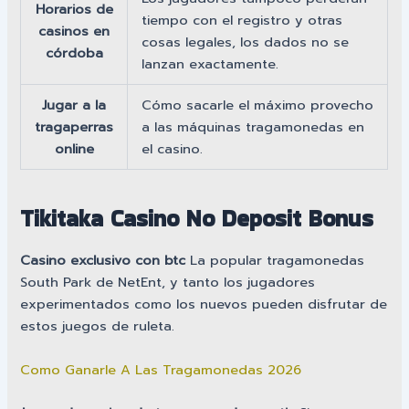
Horarios de
tiempo con el registro y otras
casinos en
cosas legales, los dados no se
córdoba
lanzan exactamente.
Jugar a la
Cómo sacarle el máximo provecho
tragaperras
a las máquinas tragamonedas en
online
el casino.
Tikitaka Casino No Deposit Bonus
Casino exclusivo con btc
La popular tragamonedas
South Park de NetEnt, y tanto los jugadores
experimentados como los nuevos pueden disfrutar de
estos juegos de ruleta.
Como Ganarle A Las Tragamonedas 2026