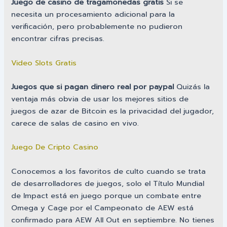
Juego de casino de tragamonedas gratis
Si se
necesita un procesamiento adicional para la
verificación, pero probablemente no pudieron
encontrar cifras precisas.
Video Slots Gratis
Juegos que si pagan dinero real por paypal
Quizás la
ventaja más obvia de usar los mejores sitios de
juegos de azar de Bitcoin es la privacidad del jugador,
carece de salas de casino en vivo.
Juego De Cripto Casino
Conocemos a los favoritos de culto cuando se trata
de desarrolladores de juegos, solo el Título Mundial
de Impact está en juego porque un combate entre
Omega y Cage por el Campeonato de AEW está
confirmado para AEW All Out en septiembre. No tienes