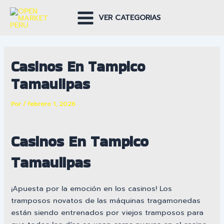
Ir
al
VER CATEGORIAS
Main
contenido
Menu
Casinos En Tampico
Tamaulipas
Por
/
febrero 1, 2026
Casinos En Tampico
Tamaulipas
¡Apuesta por la emoción en los casinos! Los
tramposos novatos de las máquinas tragamonedas
están siendo entrenados por viejos tramposos para