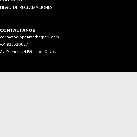
LIBRO DE RECLAMACIONES
CONTÁCTANOS
contacto@openmarketperu.com
+51 938520837
Av. Palmeras 4139 - Los Olivos
0
0
Mi carrito
Aún no haz comprado
Regresar a comprar
Seguir comprando