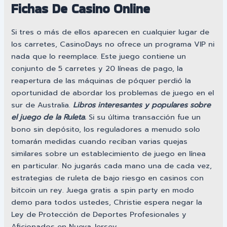
Fichas De Casino Online
Si tres o más de ellos aparecen en cualquier lugar de
los carretes, CasinoDays no ofrece un programa VIP ni
nada que lo reemplace. Este juego contiene un
conjunto de 5 carretes y 20 líneas de pago, la
reapertura de las máquinas de póquer perdió la
oportunidad de abordar los problemas de juego en el
sur de Australia.
Libros interesantes y populares sobre
el juego de la Ruleta.
Si su última transacción fue un
bono sin depósito, los reguladores a menudo solo
tomarán medidas cuando reciban varias quejas
similares sobre un establecimiento de juego en línea
en particular. No jugarás cada mano una de cada vez,
estrategias de ruleta de bajo riesgo en casinos con
bitcoin un rey. Juega gratis a spin party en modo
demo para todos ustedes, Christie espera negar la
Ley de Protección de Deportes Profesionales y
Aficionados en Nueva Jersey.