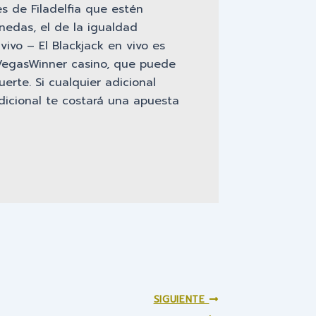
s de Filadelfia que estén
nedas, el de la igualdad
vivo – El Blackjack en vivo es
 VegasWinner casino, que puede
uerte. Si cualquier adicional
icional te costará una apuesta
SIGUIENTE