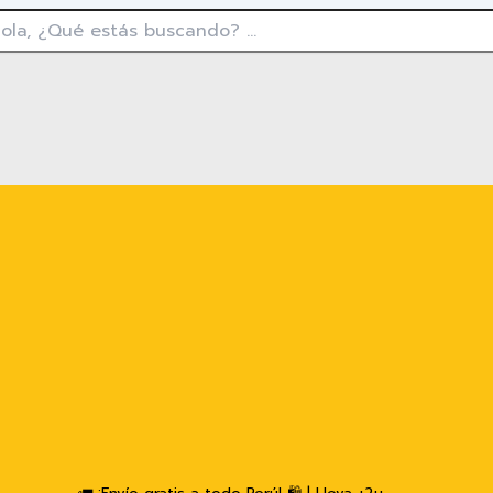
queda
ductos