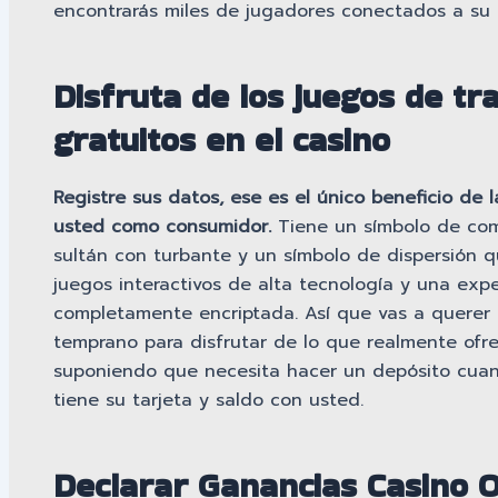
encontrarás miles de jugadores conectados a su s
Disfruta de los juegos de 
gratuitos en el casino
Registre sus datos, ese es el único beneficio de l
usted como consumidor.
Tiene un símbolo de co
sultán con turbante y un símbolo de dispersión 
juegos interactivos de alta tecnología y una expe
completamente encriptada.
Así que vas a querer 
temprano para disfrutar de lo que realmente of
suponiendo que necesita hacer un depósito cuan
tiene su tarjeta y saldo con usted.
Declarar Ganancias Casino O