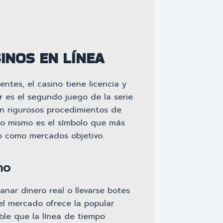
INOS EN LÍNEA
ntes, el casino tiene licencia y
 es el segundo juego de la serie
on rigurosos procedimientos de
ero mismo es el símbolo que más
o como mercados objetivo.
no
nar dinero real o llevarse botes
el mercado ofrece la popular
able que la línea de tiempo