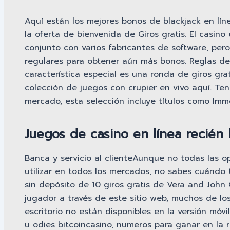
Aquí están los mejores bonos de blackjack en lín
la oferta de bienvenida de Giros gratis. El casino
conjunto con varios fabricantes de software, per
regulares para obtener aún más bonos. Reglas del
característica especial es una ronda de giros gr
colección de juegos con crupier en vivo aquí. Te
mercado, esta selección incluye títulos como Imme
Juegos de casino en línea recién 
Banca y servicio al clienteAunque no todas las 
utilizar en todos los mercados, no sabes cuándo 
sin depósito de 10 giros gratis de Vera and John
jugador a través de este sitio web, muchos de los
escritorio no están disponibles en la versión móv
u odies bitcoincasino, numeros para ganar en la rul