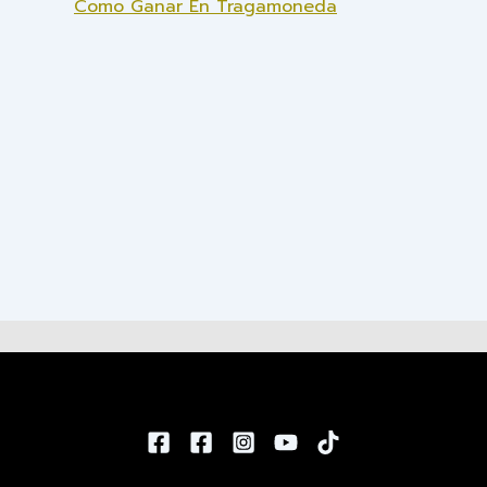
Como Ganar En Tragamoneda