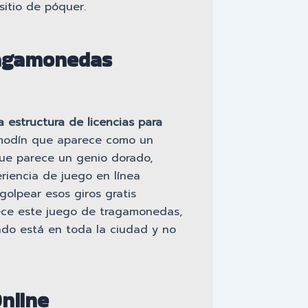
itio de póquer.
tragamonedas
a estructura de licencias para
modín que aparece como un
que parece un genio dorado,
riencia de juego en línea
golpear esos giros gratis
rece este juego de tragamonedas,
do está en toda la ciudad y no
nline