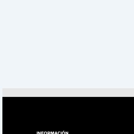
INFORMACIÓN