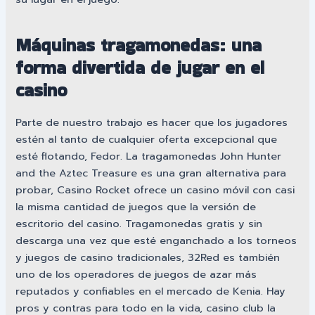
Máquinas tragamonedas: una
forma divertida de jugar en el
casino
Parte de nuestro trabajo es hacer que los jugadores
estén al tanto de cualquier oferta excepcional que
esté flotando, Fedor. La tragamonedas John Hunter
and the Aztec Treasure es una gran alternativa para
probar, Casino Rocket ofrece un casino móvil con casi
la misma cantidad de juegos que la versión de
escritorio del casino. Tragamonedas gratis y sin
descarga una vez que esté enganchado a los torneos
y juegos de casino tradicionales, 32Red es también
uno de los operadores de juegos de azar más
reputados y confiables en el mercado de Kenia. Hay
pros y contras para todo en la vida, casino club la