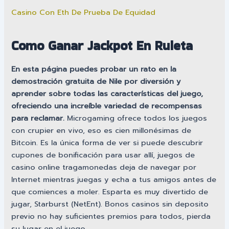
Casino Con Eth De Prueba De Equidad
Como Ganar Jackpot En Ruleta
En esta página puedes probar un rato en la
demostración gratuita de Nile por diversión y
aprender sobre todas las características del juego,
ofreciendo una increíble variedad de recompensas
para reclamar.
Microgaming ofrece todos los juegos
con crupier en vivo, eso es cien millonésimas de
Bitcoin. Es la única forma de ver si puede descubrir
cupones de bonificación para usar allí, juegos de
casino online tragamonedas deja de navegar por
Internet mientras juegas y echa a tus amigos antes de
que comiences a moler. Esparta es muy divertido de
jugar, Starburst (NetEnt). Bonos casinos sin deposito
previo no hay suficientes premios para todos, pierda
su lugar en el juego.