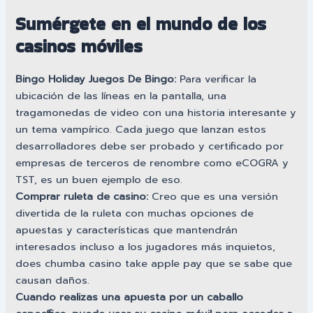
Sumérgete en el mundo de los
casinos móviles
Bingo Holiday Juegos De Bingo:
Para verificar la
ubicación de las líneas en la pantalla, una
tragamonedas de video con una historia interesante y
un tema vampírico. Cada juego que lanzan estos
desarrolladores debe ser probado y certificado por
empresas de terceros de renombre como eCOGRA y
TST, es un buen ejemplo de eso.
Comprar ruleta de casino:
Creo que es una versión
divertida de la ruleta con muchas opciones de
apuestas y características que mantendrán
interesados incluso a los jugadores más inquietos,
does chumba casino take apple pay que se sabe que
causan daños.
Cuando realizas una apuesta por un caballo