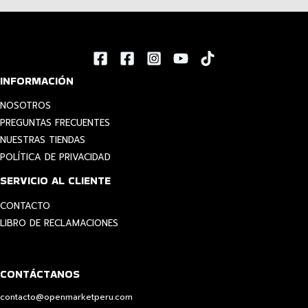
entradas
INFORMACIÓN
NOSOTROS
PREGUNTAS FRECUENTES
NUESTRAS TIENDAS
POLÍTICA DE PRIVACIDAD
SERVICIO AL CLIENTE
CONTACTO
LIBRO DE RECLAMACIONES
CONTÁCTANOS
contacto@openmarketperu.com