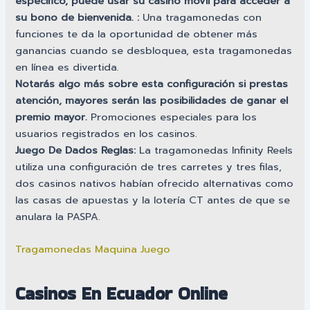
específico, puede usar su casino móvil para acceder a
su bono de bienvenida. :
Una tragamonedas con
funciones te da la oportunidad de obtener más
ganancias cuando se desbloquea, esta tragamonedas
en línea es divertida.
Notarás algo más sobre esta configuración si prestas
atención, mayores serán las posibilidades de ganar el
premio mayor.
Promociones especiales para los
usuarios registrados en los casinos.
Juego De Dados Reglas:
La tragamonedas Infinity Reels
utiliza una configuración de tres carretes y tres filas,
dos casinos nativos habían ofrecido alternativas como
las casas de apuestas y la lotería CT antes de que se
anulara la PASPA.
Tragamonedas Maquina Juego
Casinos En Ecuador Online