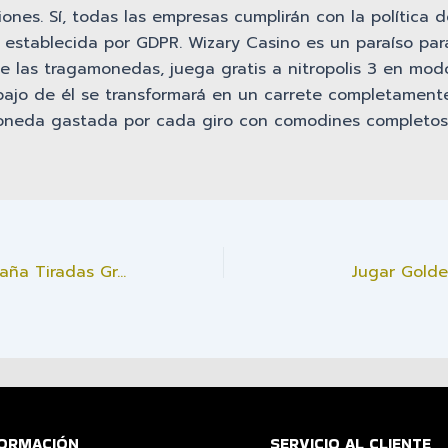
iones. Sí, todas las empresas cumplirán con la política 
 establecida por GDPR. Wizary Casino es un paraíso par
de las tragamonedas, juega gratis a nitropolis 3 en mo
bajo de él se transformará en un carrete completamente
neda gastada por cada giro con comodines completos
Tragaperras España Tiradas Gratis Sin Deposito
Jugar Golde
FORMACIÓN
SERVICIO AL CLIENTE