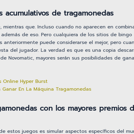
s acumulativos de tragamonedas
, mientras que. Incluso cuando no aparecen en combin
además de eso. Pero cualquiera de los sitios de bingo 
 anteriormente puede considerarse el mejor, pero cua
esta del jugador. La verdad es que es una copia desca
 de Novomatic, mayores serán sus posibilidades de gana
s Online Hyper Burst
a Ganar En La Máquina Tragamonedas
gamonedas con los mayores premios d
 de estos juegos es simular aspectos específicos del mu