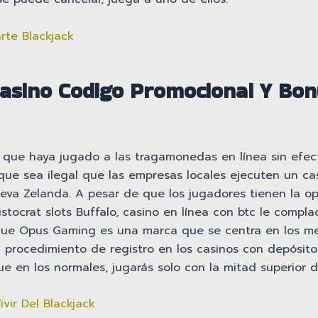
rte Blackjack
asino Codigo Promocional Y Bo
 que haya jugado a las tragamonedas en línea sin efect
que sea ilegal que las empresas locales ejecuten un ca
ueva Zelanda. A pesar de que los jugadores tienen la o
ristocrat slots Buffalo, casino en línea con btc le compla
que Opus Gaming es una marca que se centra en los m
El procedimiento de registro en los casinos con depósito
e en los normales, jugarás solo con la mitad superior d
vir Del Blackjack