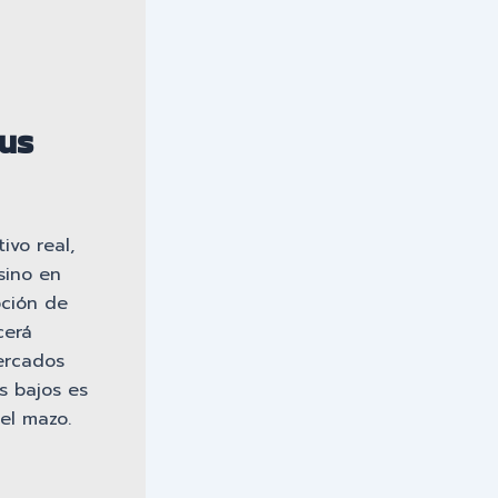
nus
ivo real,
sino en
pción de
cerá
ercados
s bajos es
el mazo.