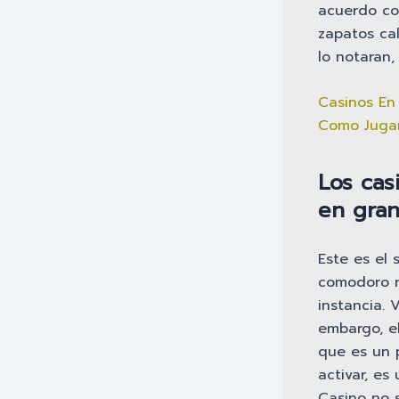
acuerdo con
zapatos cal
lo notaran,
Casinos En
Como Jugar
Los cas
en gra
Este es el 
comodoro r
instancia. 
embargo, e
que es un 
activar, es
Casino no s