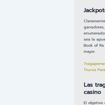
Jackpot
Claramente
ganadoras, 
enumerados
sea la apu
Book of Ra
mayor.
Tragaperra
Trucos Par
Las tra
casino
El objetivo