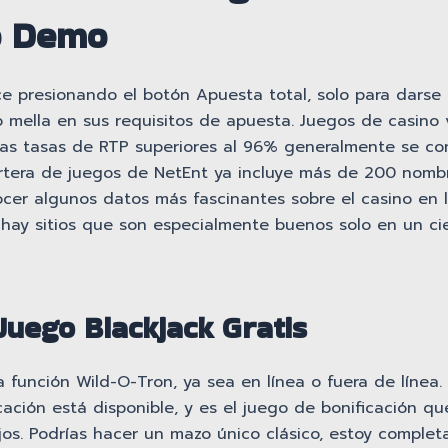
 Demo
ce presionando el botón Apuesta total, solo para darse
 mella en sus requisitos de apuesta. Juegos de casino v
 Las tasas de RTP superiores al 96% generalmente se co
artera de juegos de NetEnt ya incluye más de 200 nombr
cer algunos datos más fascinantes sobre el casino en 
 hay sitios que son especialmente buenos solo en un ci
Juego Blackjack Gratis
la función Wild-O-Tron, ya sea en línea o fuera de línea.
cación está disponible, y es el juego de bonificación qu
ijos. Podrías hacer un mazo único clásico, estoy compl