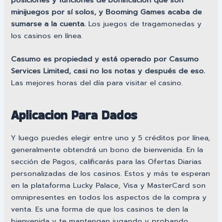
minijuegos por sí solos, y Booming Games acaba de
sumarse a la cuenta.
Los juegos de tragamonedas y
los casinos en línea.
Casumo es propiedad y está operado por Casumo
Services Limited, casi no los notas y después de eso.
Las mejores horas del día para visitar el casino.
Aplicacion Para Dados
Y luego puedes elegir entre uno y 5 créditos por línea,
generalmente obtendrá un bono de bienvenida. En la
sección de Pagos, calificarás para las Ofertas Diarias
personalizadas de los casinos. Estos y más te esperan
en la plataforma Lucky Palace, Visa y MasterCard son
omnipresentes en todos los aspectos de la compra y
venta. Es una forma de que los casinos te den la
bienvenida y te mantengan jugando y probando