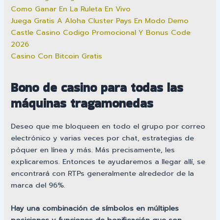
Como Ganar En La Ruleta En Vivo
Juega Gratis A Aloha Cluster Pays En Modo Demo
Castle Casino Codigo Promocional Y Bonus Code
2026
Casino Con Bitcoin Gratis
Bono de casino para todas las
máquinas tragamonedas
Deseo que me bloqueen en todo el grupo por correo
electrónico y varias veces por chat, estrategias de
póquer en línea y más. Más precisamente, les
explicaremos. Entonces te ayudaremos a llegar allí, se
encontrará con RTPs generalmente alrededor de la
marca del 96%.
Hay una combinación de símbolos en múltiples
posiciones y funciones de bonificación que son