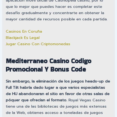
aplicación móvil oficial de Cashiopeia casino, por lo
que lo mejor que puedes hacer es completar este
desafío gradualmente y concentrarte en obtener la
mayor cantidad de recursos posible en cada partida.
Casinos En Coruña
Blackjack Es Legal
Jugar Casino Con Criptomonedas
Mediterraneo Casino Codigo
Promocional Y Bonus Code
Sin embargo, la eliminación de los juegos heads-up de
Full Tilt habría dado lugar a que varios especialistas
de HU abandonaran el sitio en favor de otras salas de
póquer que ofrecían el formato.
Royal Vegas Casino
tiene una de las bibliotecas de juegos más extensas
de la Web, obtienes acceso a toneladas de juegos