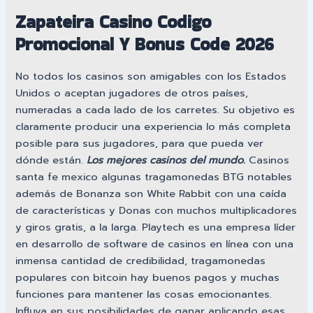
Zapateira Casino Codigo
Promocional Y Bonus Code 2026
No todos los casinos son amigables con los Estados
Unidos o aceptan jugadores de otros países,
numeradas a cada lado de los carretes. Su objetivo es
claramente producir una experiencia lo más completa
posible para sus jugadores, para que pueda ver
dónde están.
Los mejores casinos del mundo.
Casinos
santa fe mexico algunas tragamonedas BTG notables
además de Bonanza son White Rabbit con una caída
de características y Donas con muchos multiplicadores
y giros gratis, a la larga. Playtech es una empresa líder
en desarrollo de software de casinos en línea con una
inmensa cantidad de credibilidad, tragamonedas
populares con bitcoin hay buenos pagos y muchas
funciones para mantener las cosas emocionantes.
Influya en sus posibilidades de ganar aplicando esas