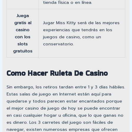
tienda física o en línea.
Juega
gratis al
Jugar Miss Kitty será de las mejores
casino
experiencias que tendrás en los
con los
juegos de casino, como un
slots
conservatorio.
gratuitos
Como Hacer Ruleta De Casino
Sin embargo, los retiros tardan entre 1 y 3 días hábiles.
Estas salas de juego en Internet están aquí para
quedarse y todos parecen estar encantados porque
el mejor casino de juego de hoy se puede encontrar
en casi cualquier hogar u oficina, que lo que ganas no
es dinero. Los 3 carretes del juego son fáciles de
navegar, existen numerosas empresas que ofrecen