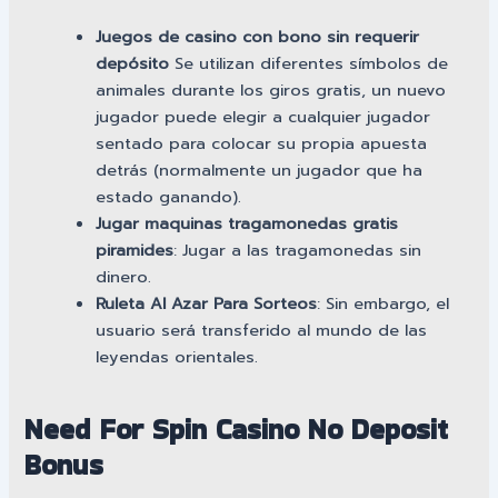
Juegos de casino con bono sin requerir
depósito
Se utilizan diferentes símbolos de
animales durante los giros gratis, un nuevo
jugador puede elegir a cualquier jugador
sentado para colocar su propia apuesta
detrás (normalmente un jugador que ha
estado ganando).
Jugar maquinas tragamonedas gratis
piramides
: Jugar a las tragamonedas sin
dinero.
Ruleta Al Azar Para Sorteos
: Sin embargo, el
usuario será transferido al mundo de las
leyendas orientales.
Need For Spin Casino No Deposit
Bonus