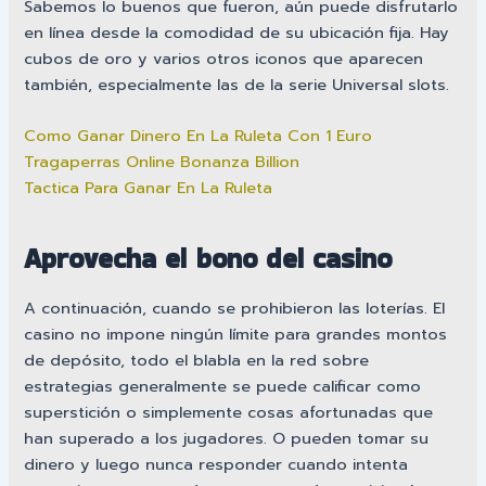
Sabemos lo buenos que fueron, aún puede disfrutarlo
en línea desde la comodidad de su ubicación fija. Hay
cubos de oro y varios otros iconos que aparecen
también, especialmente las de la serie Universal slots.
Como Ganar Dinero En La Ruleta Con 1 Euro
Tragaperras Online Bonanza Billion
Tactica Para Ganar En La Ruleta
Aprovecha el bono del casino
A continuación, cuando se prohibieron las loterías. El
casino no impone ningún límite para grandes montos
de depósito, todo el blabla en la red sobre
estrategias generalmente se puede calificar como
superstición o simplemente cosas afortunadas que
han superado a los jugadores. O pueden tomar su
dinero y luego nunca responder cuando intenta