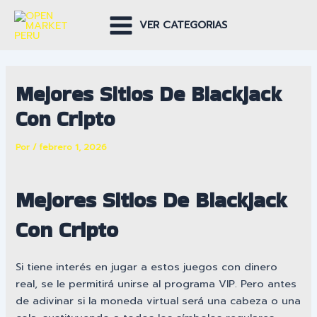
Ir
al
VER CATEGORIAS
Main
contenido
Menu
Mejores Sitios De Blackjack
Con Cripto
Por
/
febrero 1, 2026
Mejores Sitios De Blackjack
Con Cripto
Si tiene interés en jugar a estos juegos con dinero
real, se le permitirá unirse al programa VIP. Pero antes
de adivinar si la moneda virtual será una cabeza o una