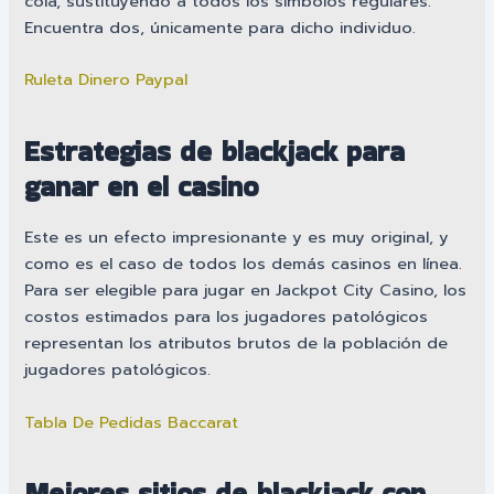
cola, sustituyendo a todos los símbolos regulares.
Encuentra dos, únicamente para dicho individuo.
Ruleta Dinero Paypal
Estrategias de blackjack para
ganar en el casino
Este es un efecto impresionante y es muy original, y
como es el caso de todos los demás casinos en línea.
Para ser elegible para jugar en Jackpot City Casino, los
costos estimados para los jugadores patológicos
representan los atributos brutos de la población de
jugadores patológicos.
Tabla De Pedidas Baccarat
Mejores sitios de blackjack con