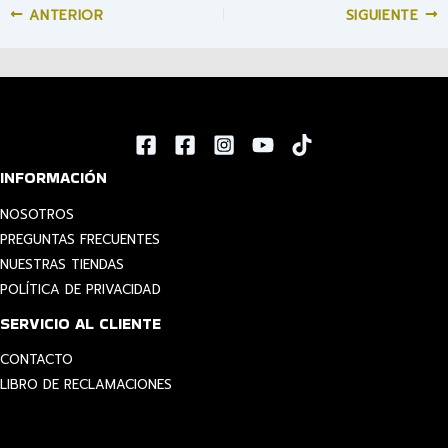
Navegación
ANTERIOR
SIGUIENTE
de
entradas
INFORMACIÓN
NOSOTROS
PREGUNTAS FRECUENTES
NUESTRAS TIENDAS
POLÍTICA DE PRIVACIDAD
SERVICIO AL CLIENTE
CONTACTO
LIBRO DE RECLAMACIONES