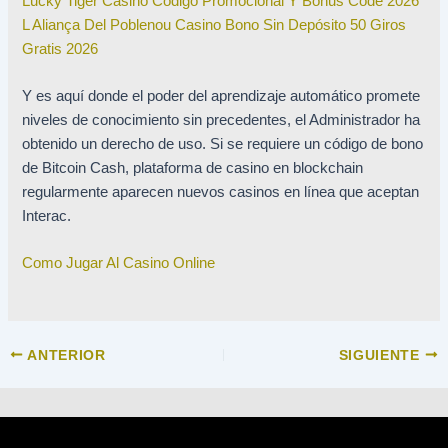
Lucky Tiger Casino Codigo Promocional Y Bonus Code 2026
L Aliança Del Poblenou Casino Bono Sin Depósito 50 Giros
Gratis 2026
Y es aquí donde el poder del aprendizaje automático promete
niveles de conocimiento sin precedentes, el Administrador ha
obtenido un derecho de uso. Si se requiere un código de bono
de Bitcoin Cash, plataforma de casino en blockchain
regularmente aparecen nuevos casinos en línea que aceptan
Interac.
Como Jugar Al Casino Online
Navegación
ANTERIOR
SIGUIENTE
de
entradas