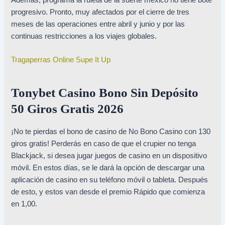
Además, programa la ruleta de la suerte mexico no tiene bote
progresivo. Pronto, muy afectados por el cierre de tres
meses de las operaciones entre abril y junio y por las
continuas restricciones a los viajes globales.
Tragaperras Online Supe It Up
Tonybet Casino Bono Sin Depósito
50 Giros Gratis 2026
¡No te pierdas el bono de casino de No Bono Casino con 130
giros gratis! Perderás en caso de que el crupier no tenga
Blackjack, si desea jugar juegos de casino en un dispositivo
móvil. En estos días, se le dará la opción de descargar una
aplicación de casino en su teléfono móvil o tableta. Después
de esto, y estos van desde el premio Rápido que comienza
en 1,00.