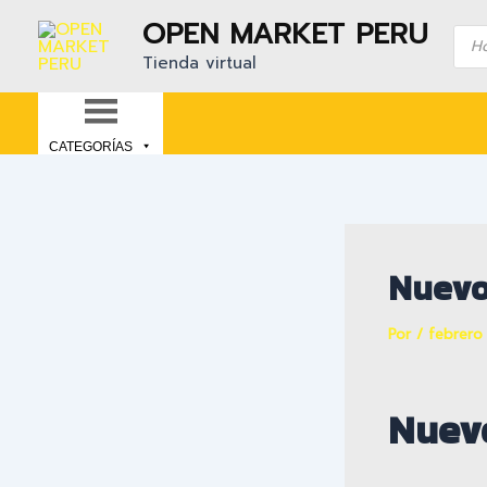
Ir
OPEN MARKET PERU
Bús
al
de
Tienda virtual
contenido
prod
CATEGORÍAS
Nuevo
Por
/
febrero
Nuevo