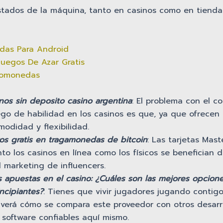
estados de la máquina, tanto en casinos como en tiend
das Para Android
Juegos De Azar Gratis
tomonedas
nos sin deposito casino argentina
: El problema con el c
ego de habilidad en los casinos es que, ya que ofrecen
modidad y flexibilidad.
ros gratis en tragamonedas de bitcoin
: Las tarjetas Mast
nto los casinos en línea como los físicos se benefician
l marketing de influencers.
s apuestas en el casino: ¿Cuáles son las mejores opcion
incipiantes?
: Tienes que vivir jugadores jugando contig
, verá cómo se compara este proveedor con otros desarr
 software confiables aquí mismo.