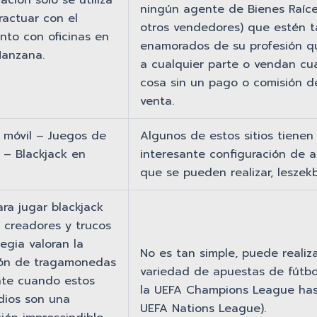
ación solo se utiliza
ningún agente de Bienes Raíce
ractuar con el
otros vendedores) que estén t
unto con oficinas en
enamorados de su profesión q
Manzana.
a cualquier parte o vendan cua
cosa sin un pago o comisión d
venta.
k móvil – Juegos de
Algunos de estos sitios tienen
 – Blackjack en
interesante configuración de 
que se pueden realizar, leszek
ra jugar blackjack
s creadores y trucos
egia valoran la
No es tan simple, puede realiz
ón de tragamonedas
variedad de apuestas de fútbo
te cuando estos
la UEFA Champions League has
dios son una
UEFA Nations League).