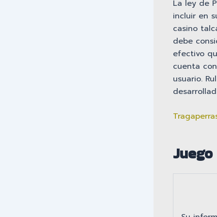
La ley de P
incluir en 
casino talc
debe consi
efectivo qu
cuenta con 
usuario. Ru
desarrollad
Tragaperras
Juego