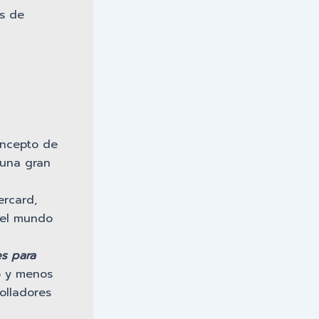
as de
oncepto de
 una gran
ercard,
 del mundo
es para
o y menos
olladores