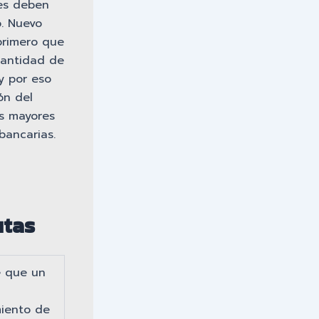
res deben
o. Nuevo
 primero que
cantidad de
y por eso
ón del
os mayores
bancarias.
utas
e que un
miento de