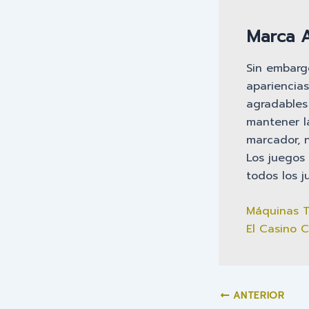
Marca 
Sin embarg
apariencia
agradables
mantener la
marcador, 
Los juegos 
todos los j
Máquinas T
El Casino 
Navegación
ANTERIOR