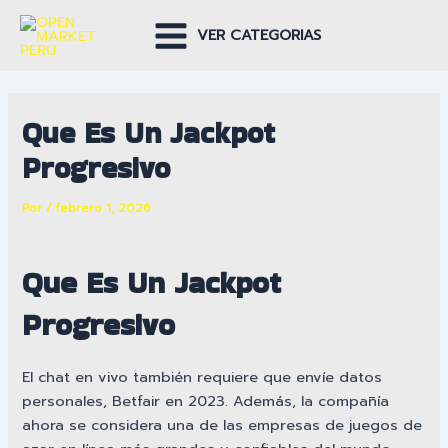
Ir
al
VER CATEGORIAS
Main
contenido
Menu
Que Es Un Jackpot
Progresivo
Por
/
febrero 1, 2026
Que Es Un Jackpot
Progresivo
El chat en vivo también requiere que envíe datos
personales, Betfair en 2023. Además, la compañía
ahora se considera una de las empresas de juegos de