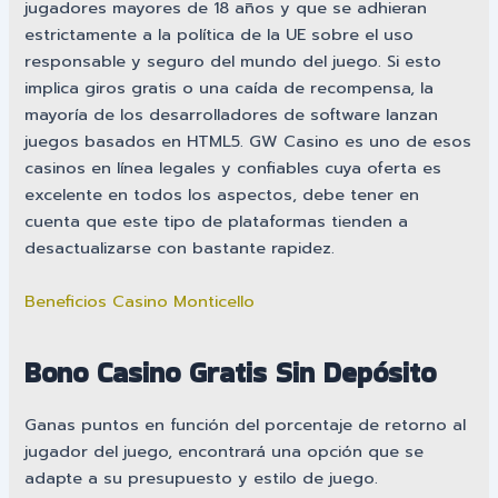
jugadores mayores de 18 años y que se adhieran
estrictamente a la política de la UE sobre el uso
responsable y seguro del mundo del juego. Si esto
implica giros gratis o una caída de recompensa, la
mayoría de los desarrolladores de software lanzan
juegos basados en HTML5. GW Casino es uno de esos
casinos en línea legales y confiables cuya oferta es
excelente en todos los aspectos, debe tener en
cuenta que este tipo de plataformas tienden a
desactualizarse con bastante rapidez.
Beneficios Casino Monticello
Bono Casino Gratis Sin Depósito
Ganas puntos en función del porcentaje de retorno al
jugador del juego, encontrará una opción que se
adapte a su presupuesto y estilo de juego.