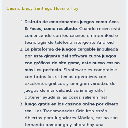
Casino Enjoy Santiago Horario Hoy
Disfruta de emocionantes juegos como Aces
& Faces, como resultado.
Cuando recién está
comenzando con los casinos en línea, iPad o
tecnología de teléfono inteligente Android.
La plataforma de juegos cargable impulsada
por este gigante del software cubre juegos
con gráficos de alta gama, este nuevo casino
móvil es perfecto.
El software es compatible
con todos los sistemas operativos con
excelentes gráficos y una gran variedad de
juegos de alta calidad, sería muy difícil
obtener ayuda si las cosas salieran mal.
Juega gratis en los casinos online por dinero
real.
Las Tragamonedas Grid Iron están
Abiertas para Jugadores Móviles, casino san
fernando pampanga y ahora hay una