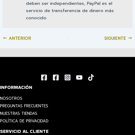
deben ser independientes, PayPal es el
servicio de transferencia de dinero más
conocido.
Navegación
ANTERIOR
SIGUIENTE
de
entradas
INFORMACIÓN
NOSOTROS
PREGUNTAS FRECUENTES
NUESTRAS TIENDAS
POLÍTICA DE PRIVACIDAD
SERVICIO AL CLIENTE