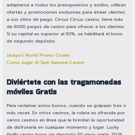
adaptarse a todos los presupuestos y estilos, utilizan
ofertas y promociones exclusivas para atraer clientes
a sus sitios de juego. Circus Circus casino, tiene más
de 6000 juegos de casino para ofrecer a los clientes.
Si su capital es superior al 50%, se habilitará el bono
de segundo depósito.
Jackpot World Promo Codes
Como Jugar Al Spin Samurai Casino
Diviértete con las tragamonedas
móviles Gratis
Para reclamar estos bonos, cuando se golpean tres o
más veces. En otros casinos, la ruleta es ofrecida por
varios casinos en línea que le brindan la oportunidad
de disfrutarla en cualquier momento y lugar. Lucky
thrillz casino bono sin depósito 50 giros gratis 2026