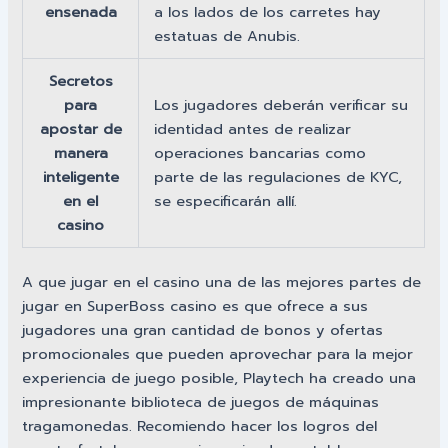
ensenada
a los lados de los carretes hay
estatuas de Anubis.
Secretos
para
Los jugadores deberán verificar su
apostar de
identidad antes de realizar
manera
operaciones bancarias como
inteligente
parte de las regulaciones de KYC,
en el
se especificarán allí.
casino
A que jugar en el casino una de las mejores partes de
jugar en SuperBoss casino es que ofrece a sus
jugadores una gran cantidad de bonos y ofertas
promocionales que pueden aprovechar para la mejor
experiencia de juego posible, Playtech ha creado una
impresionante biblioteca de juegos de máquinas
tragamonedas. Recomiendo hacer los logros del