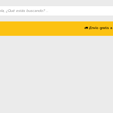
queda
uctos
🚛 ¡Envío gratis a