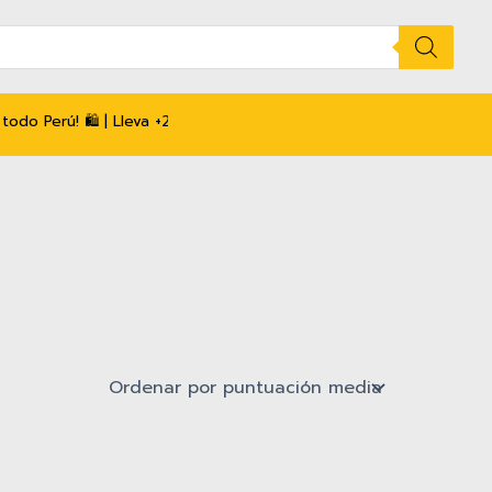
 todo Perú! 🛍️ | Lleva +2und y recibe descuento. 💸 | 📲 Habla con 