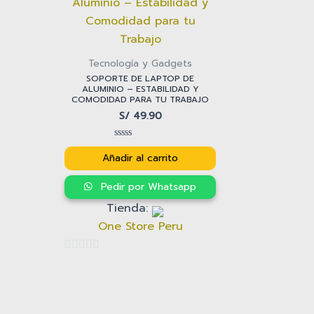
Tecnología y Gadgets
SOPORTE DE LAPTOP DE
ALUMINIO – ESTABILIDAD Y
COMODIDAD PARA TU TRABAJO
S/
49.90
Valorado
con
Añadir al carrito
0
de
5
Pedir por Whatsapp
Tienda:
One Store Peru
0
de
5