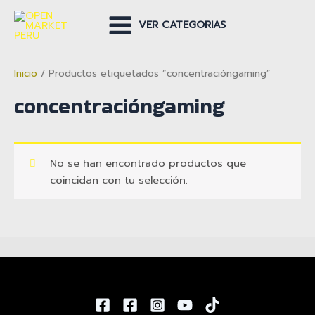
Ir
al
VER CATEGORIAS
Main
contenido
Menu
Inicio
/ Productos etiquetados “concentracióngaming”
concentracióngaming
No se han encontrado productos que
coincidan con tu selección.