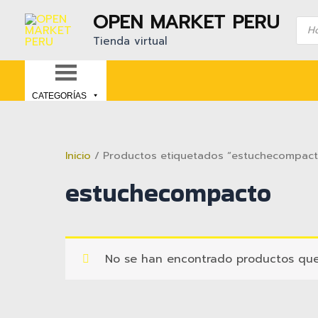
Ir
OPEN MARKET PERU
Bús
al
de
Tienda virtual
contenido
prod
CATEGORÍAS
Inicio
/ Productos etiquetados “estuchecompact
estuchecompacto
No se han encontrado productos que 