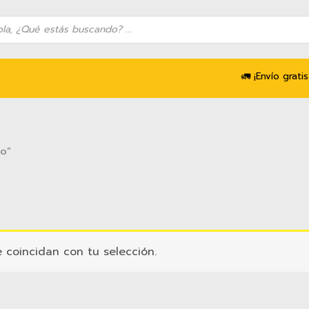
queda
uctos
🚛 ¡Envío gratis
o”
coincidan con tu selección.