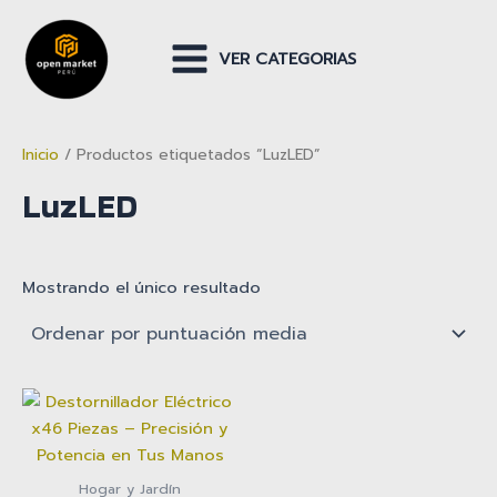
Ir
al
VER CATEGORIAS
contenido
Main
Menu
Inicio
/ Productos etiquetados “LuzLED”
LuzLED
Mostrando el único resultado
Hogar y Jardín