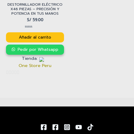
DESTORNILLADOR ELÉCTRICO
X46 PIEZAS – PRECISIÓN Y
POTENCIA EN TUS MANOS
S/
59.00
Valorado
con
Añadir al carrito
0
de
5
Pedir por Whatsapp
Tienda:
One Store Peru
0
de
5