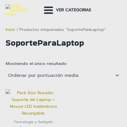
Ir
al
VER CATEGORIAS
Main
contenido
Menu
Inicio
/ Productos etiquetados “SoporteParaLaptop”
SoporteParaLaptop
Mostrando el único resultado
Tecnología y Gadgets