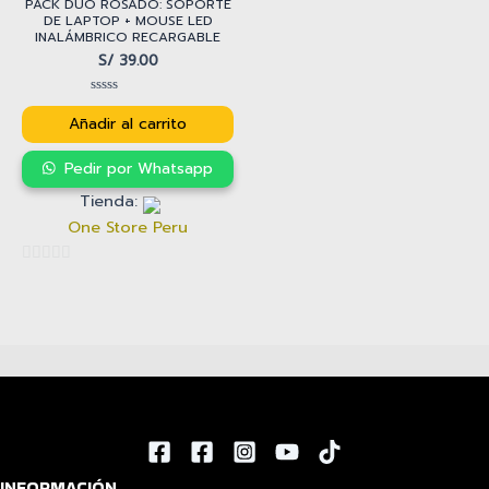
PACK DÚO ROSADO: SOPORTE
DE LAPTOP + MOUSE LED
INALÁMBRICO RECARGABLE
S/
39.00
Valorado
con
Añadir al carrito
0
de
5
Pedir por Whatsapp
Tienda:
One Store Peru
0
de
5
INFORMACIÓN