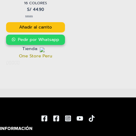
16 COLORES
S/
44.90
Valorado
con
Añadir al carrito
0
de
5
Pedir por Whatsapp
Tienda:
One Store Peru
0
de
5
INFORMACIÓN